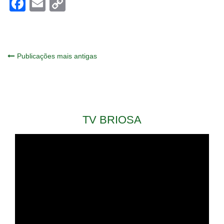
Facebook
Email
Copy
Link
Navegação
Publicações mais antigas
por
posts
TV BRIOSA