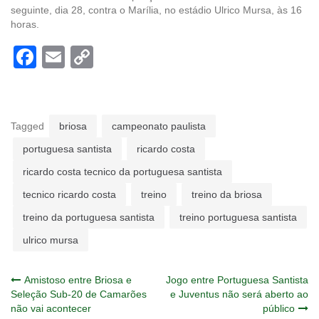
seguinte, dia 28, contra o Marília, no estádio Ulrico Mursa, às 16
horas.
Facebook
Email
Copy
Link
Tagged
briosa
campeonato paulista
portuguesa santista
ricardo costa
ricardo costa tecnico da portuguesa santista
tecnico ricardo costa
treino
treino da briosa
treino da portuguesa santista
treino portuguesa santista
ulrico mursa
Navegação
Amistoso entre Briosa e
Jogo entre Portuguesa Santista
Seleção Sub-20 de Camarões
e Juventus não será aberto ao
não vai acontecer
público