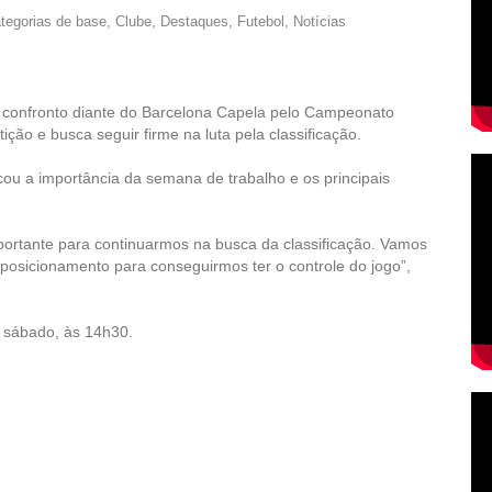
tegorias de base
,
Clube
,
Destaques
,
Futebol
,
Notícias
 confronto diante do Barcelona Capela pelo Campeonato
ção e busca seguir firme na luta pela classificação.
cou a importância da semana de trabalho e os principais
ortante para continuarmos na busca da classificação. Vamos
 posicionamento para conseguirmos ter o controle do jogo”,
o sábado, às 14h30.