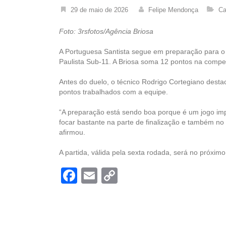
29 de maio de 2026
Felipe Mendonça
Ca
Foto: 3rsfotos/Agência Briosa
A Portuguesa Santista segue em preparação para o
Paulista Sub-11. A Briosa soma 12 pontos na competi
Antes do duelo, o técnico Rodrigo Cortegiano desta
pontos trabalhados com a equipe.
“A preparação está sendo boa porque é um jogo imp
focar bastante na parte de finalização e também no
afirmou.
A partida, válida pela sexta rodada, será no próxim
Facebook
Email
Copy
Link