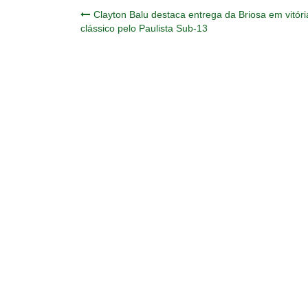
Navegação
Clayton Balu destaca entrega da Briosa em vitóri
clássico pelo Paulista Sub-13
de
Post