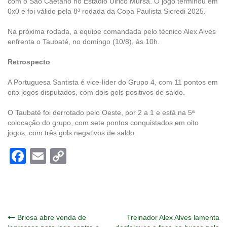
com o São Caetano no Estádio Ulrico Mursa. O jogo terminou em
0x0 e foi válido pela 8ª rodada da Copa Paulista Sicredi 2025.
Na próxima rodada, a equipe comandada pelo técnico Alex Alves
enfrenta o Taubaté, no domingo (10/8), às 10h.
Retrospecto
A Portuguesa Santista é vice-líder do Grupo 4, com 11 pontos em
oito jogos disputados, com dois gols positivos de saldo.
O Taubaté foi derrotado pelo Oeste, por 2 a 1 e está na 5ª
colocação do grupo, com sete pontos conquistados em oito
jogos, com três gols negativos de saldo.
Facebook
Email
Copy
Link
Navegação
Briosa abre venda de
Treinador Alex Alves lamenta